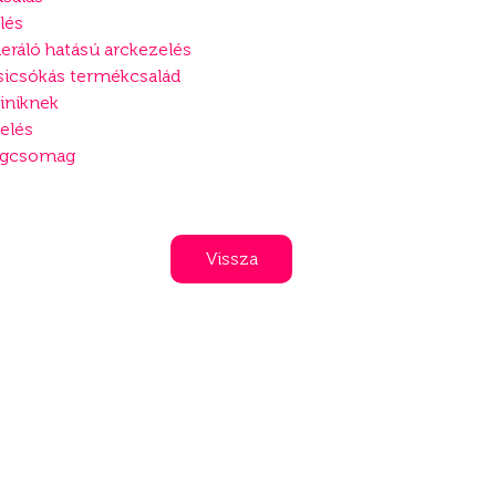
lés
eráló hatású arckezelés
sicsókás termékcsalád
tiniknek
elés
ségcsomag
Vissza