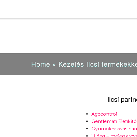
Home
»
Kezelés Ilcsi termékekk
Ilcsi par
Agecontrol
Gentleman Élénkítő 
Gyümölcssavas hám
Hideg – meleg arcva