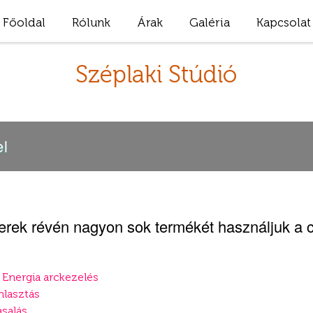
Főoldal
Rólunk
Árak
Galéria
Kapcsolat
Széplaki Stúdió
el
tnerek révén nagyon sok termékét használjuk a 
Energia arckezelés
lasztás
salás