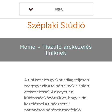
MENÜ
Széplaki Stúdió
Home
»
Tisztító arckezelés
tiniknek
A tini kezelés gyakorlatilag teljesen
megegyezik a felnőtteknek ajánlott
arckezeléssel. Az egyetlen
különbség közöttük az, hogy a tini
kezelésnél a tinédzserek
pattanásos bőrének megfelelő