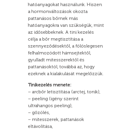
hatóanyagokat használunk. Hiszen
a hormonváltozások okozta
pattanásos bőrnek más
hatóanyagokra van szükségük, mint
az idősebbeknek. A tini kezelés
célja a bőr megtisztítása a
szennyeződésektől, a fölöslegesen
felhalmozódott hámsejtektől,
gyulladt mitesszerektől és
pattanásoktól, továbbá az, hogy
ezeknek a kialakulását megelőzzük.
Tinikezelés menete:
– arcbőr letisztítása (arctej, tonik),
– peeling (igény szerint
ultrahangos peeling),
– gőzölés,
– mitesszerek, pattanások
eltávolítása,