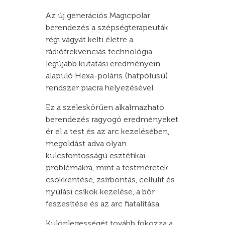
Az új generációs Magicpolar
berendezés a szépségterapeuták
régi vágyát kelti életre a
rádiófrekvenciás technológia
legújabb kutatási eredményein
alapuló Hexa-poláris (hatpólusú)
rendszer piacra helyezésével.
Ez a széleskörűen alkalmazható
berendezés ragyogó eredményeket
ér el a test és az arc kezelésében,
megoldást adva olyan
kulcsfontosságú esztétikai
problémákra, mint a testméretek
csökkentése, zsírbontás, cellulit és
nyúlási csíkok kezelése, a bőr
feszesítése és az arc fiatalítása.
Különlegességét tovább fokozza a