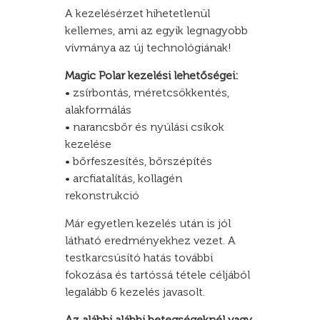
A kezelésérzet hihetetlenül
kellemes, ami az egyik legnagyobb
vívmánya az új technológiának!
Magic Polar kezelési lehetőségei:
• zsírbontás, méretcsökkentés,
alakformálás
• narancsbőr és nyúlási csíkok
kezelése
• bőrfeszesítés, bőrszépítés
• arcfiatalítás, kollagén
rekonstrukció
Már egyetlen kezelés után is jól
látható eredményekhez vezet. A
testkarcsúsító hatás további
fokozása és tartóssá tétele céljából
legalább 6 kezelés javasolt.
Az alábbi alábbi betegségeknél vagy