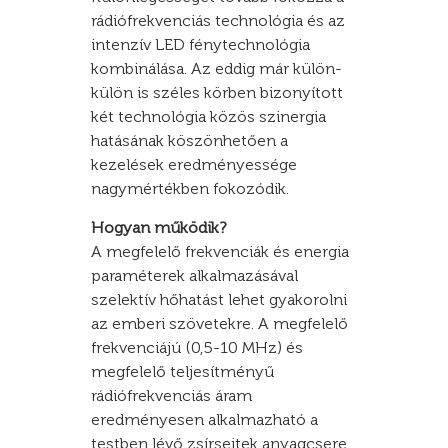
rádiófrekvenciás technológia és az
intenzív LED fénytechnológia
kombinálása. Az eddig már külön-
külön is széles körben bizonyított
két technológia közös szinergia
hatásának köszönhetően a
kezelések eredményessége
nagymértékben fokozódik.
Hogyan működik?
A megfelelő frekvenciák és energia
paraméterek alkalmazásával
szelektív hőhatást lehet gyakorolni
az emberi szövetekre. A megfelelő
frekvenciájú (0,5-10 MHz) és
megfelelő teljesítményű
rádiófrekvenciás áram
eredményesen alkalmazható a
testben lévő zsírsejtek anyagcsere