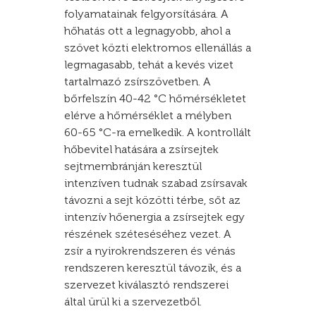
folyamatainak felgyorsítására. A
hőhatás ott a legnagyobb, ahol a
szövet közti elektromos ellenállás a
legmagasabb, tehát a kevés vizet
tartalmazó zsírszövetben. A
bőrfelszín 40-42 °C hőmérsékletet
elérve a hőmérséklet a mélyben
60-65 °C-ra emelkedik. A kontrollált
hőbevitel hatására a zsírsejtek
sejtmembránján keresztül
intenzíven tudnak szabad zsírsavak
távozni a sejt közötti térbe, sőt az
intenzív hőenergia a zsírsejtek egy
részének széteséséhez vezet. A
zsír a nyirokrendszeren és vénás
rendszeren keresztül távozik, és a
szervezet kiválasztó rendszerei
által ürül ki a szervezetből.