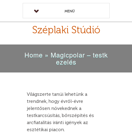
MENÜ
Széplaki Stúdió
Home
»
Magicpolar – testk
ezelés
Világszerte tanúi lehetünk a
trendnek, hogy évről-évre
jelentősen növekednek a
testkarcsúsítás, bőrszépítés és
arcfiatalítás iránti igények az
esztétikai piacon.