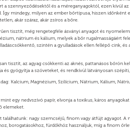
őrt a szennyeződésektől és a méreganyagoktól, ezen kívül az 
el. Így mindegy, milyen az ember bőrtípusa, hiszen időnként eg
len, akár száraz, akár zsíros a bőre.
űen tisztít, még rengetegféle ásványi anyagot és nyomeleme
nézium, nátrium és kálium, melyek a bőr rugalmasságáért fele
adáscsökkentő, szintén a gyulladások ellen fellépő cink, és
san tisztít, az agyag csökkenti az aknés, pattanásos bőrön ke
a és gyógyítja a szöveteket, és rendkívül látványosan szépíti, 
ag: Kalcium, Magnézium, Szilícium, Nátrium, Kálium, Nátriu
 mint egy nedvszívó papír, elvonja a toxikus, káros anyagokat
tő elemeket.
találhatunk: nagy szemcséjű, finom vagy átfújt agyagot. A
hoz, borogatásokhoz, fürdőkhöz használjuk, míg a finom őrl