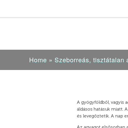
Home
»
Szeborreás, tisztátal
A gyógyföldből, vagyis 
áldásos hatásuk miatt. Az
és levegőztetik. A nap erő
Az agyagot elsősorban a 