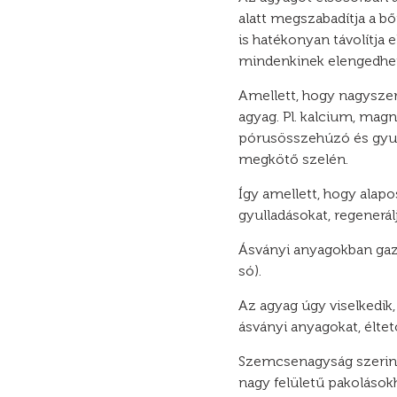
alatt megszabadítja a b
is hatékonyan távolítja 
mindenkinek elengedhetet
Amellett, hogy nagyszer
agyag. Pl. kalcium, mag
pórusösszehúzó és gyull
megkötő szelén.
Így amellett, hogy alapo
gyulladásokat, regenerálj
Ásványi anyagokban gazd
só).
Az agyag úgy viselkedik,
ásványi anyagokat, élte
Szemcsenagyság szerint 
nagy felületű pakolások