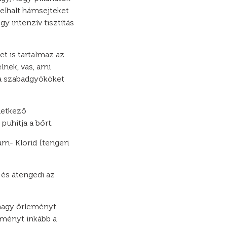
elhalt hámsejteket
y intenzív tisztítás
t is tartalmaz az
lnek, vas, ami
 a szabadgyököket
letkező
puhítja a bőrt.
m- Klorid (tengeri
 és átengedi az
 nagy őrleményt
eményt inkább a