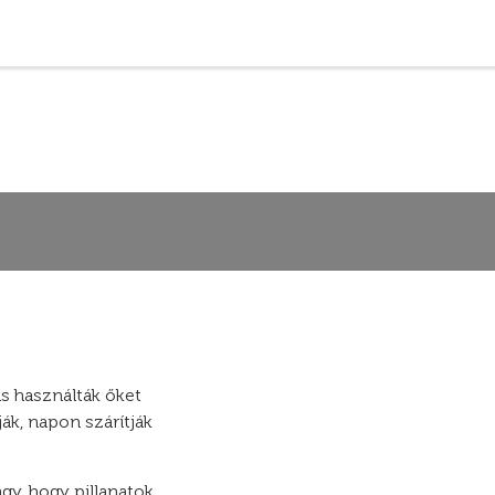
s használták őket
ják, napon szárítják
gy, hogy pillanatok