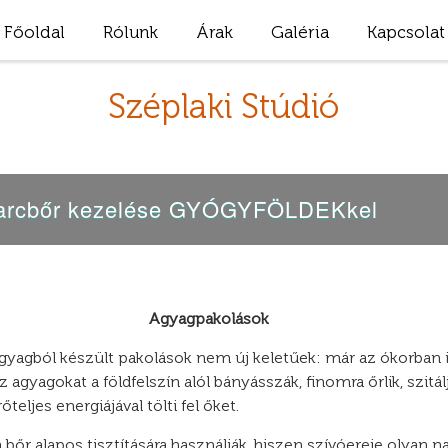
Főoldal
Rólunk
Árak
Galéria
Kapcsolat
Széplaki Stúdió
an arcbőr kezelése GYÓGYFÖLDEKkel
Agyagpakolások
agyagból készült pakolások nem új keletűek: már az ókorban i
 agyagokat a földfelszín alól bányásszák, finomra őrlik, szitál
teljes energiájával tölti fel őket.
bőr alapos tisztítására használják, hiszen szívóereje olyan na