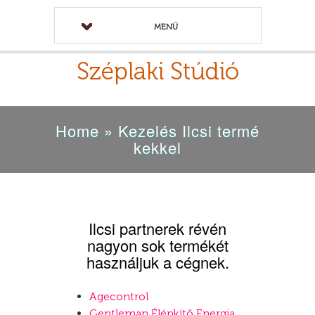
MENÜ
Széplaki Stúdió
Home
»
Kezelés Ilcsi termé
kekkel
Ilcsi partnerek révén
nagyon sok termékét
használjuk a cégnek.
Agecontrol
Gentleman Élénkítő Energia