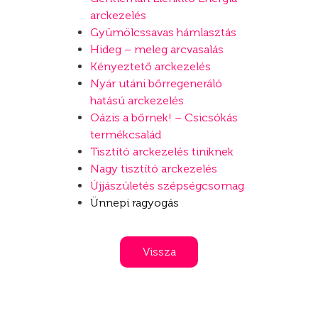
arckezelés
Gyümölcssavas hámlasztás
Hideg – meleg arcvasalás
Kényeztető arckezelés
Nyár utáni bőrregeneráló
hatású arckezelés
Oázis a bőrnek! – Csicsókás
termékcsalád
Tisztító arckezelés tiniknek
Nagy tisztító arckezelés
Újjászületés szépségcsomag
Ünnepi ragyogás
Vissza