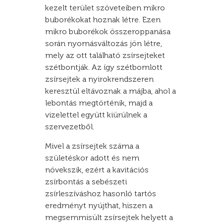
kezelt terület szöveteiben mikro
buborékokat hoznak létre. Ezen
mikro buborékok összeroppanása
során nyomásváltozás jön létre,
mely az ott található zsírsejteket
szétbontják. Az így szétbomlott
zsírsejtek a nyirokrendszeren
keresztül eltávoznak a májba, ahol a
lebontás megtörténik, majd a
vizelettel együtt kiürülnek a
szervezetből.
Mivel a zsírsejtek száma a
születéskor adott és nem
növekszik, ezért a kavitációs
zsírbontás a sebészeti
zsírleszíváshoz hasonló tartós
eredményt nyújthat, hiszen a
megsemmisült zsírsejtek helyett a