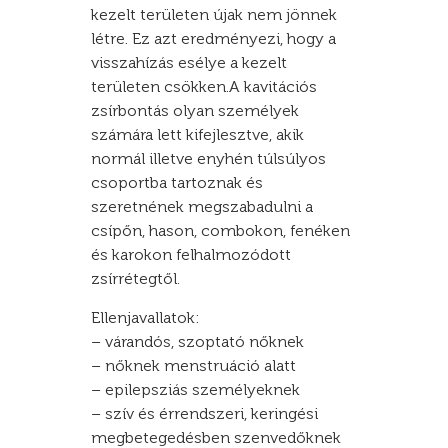
kezelt területen újak nem jönnek
létre. Ez azt eredményezi, hogy a
visszahízás esélye a kezelt
területen csökken.A kavitációs
zsírbontás olyan személyek
számára lett kifejlesztve, akik
normál illetve enyhén túlsúlyos
csoportba tartoznak és
szeretnének megszabadulni a
csípőn, hason, combokon, fenéken
és karokon felhalmozódott
zsírrétegtől.
Ellenjavallatok:
– várandós, szoptató nőknek
– nőknek menstruáció alatt
– epilepsziás személyeknek
– szív és érrendszeri, keringési
megbetegedésben szenvedőknek