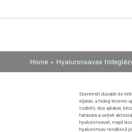
Home
»
Hyaluronsavas hidegléze
Szeretnél dúsabb és telt
eljárás, a hideg lézeres 
csábító, dús ajkakat, kés
hatására a sejtek aktiviz
hyaluronsavat, majd lezár
hyaluronsav rendkívül jó