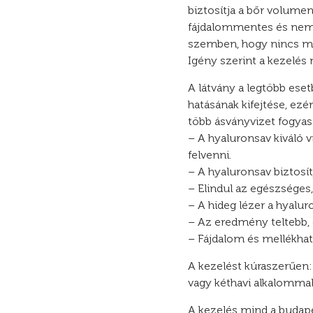
biztosítja a bőr volumen
fájdalommentes és nem 
szemben, hogy nincs mél
Igény szerint a kezelés
A látvány a legtöbb eset
hatásának kifejtése, ezé
több ásványvizet fogyas
– A hyaluronsav kiváló 
felvenni.
– A hyaluronsav biztosí
– Elindul az egészséges, 
– A hideg lézer a hyalur
– Az eredmény teltebb, 
– Fájdalom és mellékhat
A kezelést kúraszerűen:
vagy kéthavi alkalommal 
A kezelés mind a budape