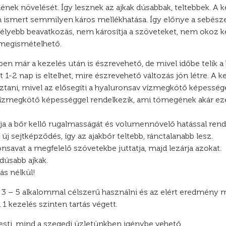
ének növelését. Így lesznek az ajkak dúsabbak, teltebbek. A k
ismert semmilyen káros mellékhatása. Így előnye a sebésze
yebb beavatkozás, nem károsítja a szöveteket, nem okoz kés
 megismételhető.
ben már a kezelés után is észrevehető, de mivel időbe telik 
rt 1-2 nap is eltelhet, mire észrevehető változás jön létre. A
ztani, mivel az elősegíti a hyaluronsav vízmegkötő képességé
vízmegkötő képességgel rendelkezik, ami tömegének akár ez
tja a bőr kellő rugalmasságát és volumennövelő hatással rend
új sejtképződés, így az ajakbőr teltebb, ránctalanabb lesz.
onsavat a megfelelő szövetekbe juttatja, majd lezárja azokat.
dúsabb ajkak.
ás nélkül!
 3 – 5 alkalommal célszerű használni és az elért eredmény m
1 kezelés szinten tartás végett.
sti, mind a szegedi üzletünkben igénybe vehető.