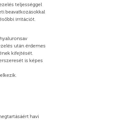
ezelés teljességgel
ti beavatkozásokkal
őbbi irritációt.
a hyaluronsav
 kezelés után érdemes
nek kifejtését.
erszeresét is képes
elkezik.
egtartásáért havi