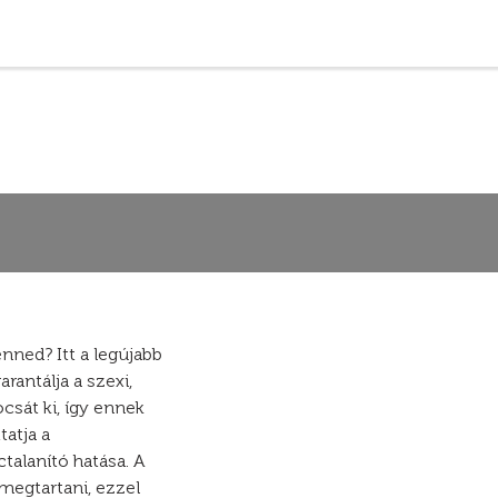
nned? Itt a legújabb
rantálja a szexi,
ocsát ki, így ennek
tatja a
ctalanító hatása. A
megtartani, ezzel