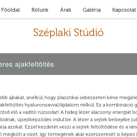
Főoldal
Rólunk
Árak
Galéria
Kapcsolat
Széplaki Stúdió
res ajakfeltöltés
ebb ajkakat, anélkül, hogy plasztikai sebészeten kéne megjele
ajakfeltöltés hyaluronsavval,fájdalom nélkül. Ez a kombináció ga
zítsd elő a vadító rúzsodat! A hideg lézer alacsony energiát b
álódnak, újsejtképződés indul be. A lézer a sejtek belsejébe jut
ja azokat. Ezzel kezdetét veszi a sejtek feltöltődése és a rán
l megköti a vizet, így tömegének akár ezerszeresét is képes 